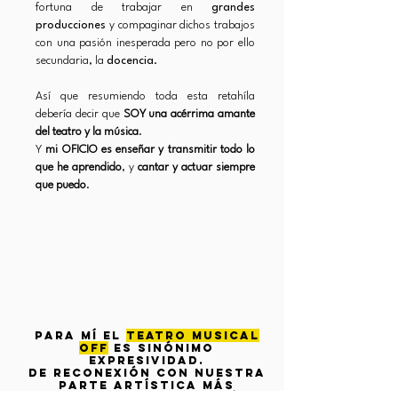
fortuna de trabajar en
grandes
producciones
y compaginar dichos trabajos
con una pasión inesperada pero no por ello
secundaria, la
docencia
.
Así que resumiendo toda esta retahíla
debería decir que
SOY una acérrima amante
del teatro y la música
.
Y
mi OFICIO es enseñar y transmitir todo lo
que he aprendido
, y
cantar y actuar siempre
que puedo
.
PARA MÍ EL
teatro musical
off
es sinónimo
expresividad.
De reconexión con nuestra
parte artística más
humana. Donde se atenúan