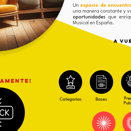
Un
espacio de encuentr
una manera constante y va
oportunidades
que enriqu
Musical en España.
a vu
MAMENTE!
Pre
Categorías
Bases
Pub