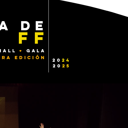
A DE
ff
HALL
+
GALA
era edición
20
24
20
25