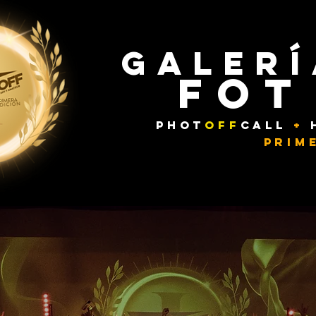
GALERÍ
FOT
PHOT
OFF
CALL
+
prim