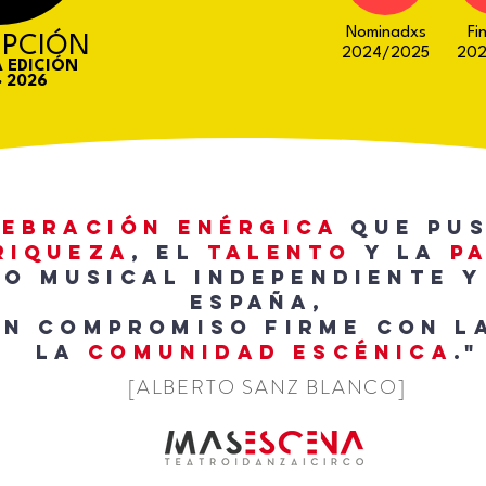
Nominadxs
Fi
IPCIÓN
2024/2025
202
A
EDICIÓN
· 2026
lebración enérgica
que pus
riqueza
, el
talento
y la
p
o musical independiente y
españa,
un compromiso firme con l
la
comunidad escénica
.
[ALBERTO SANZ BLANCO]