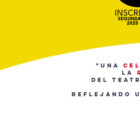
INSCR
SEGUND
2025 
"una
ce
la
del teatr
reflejando 