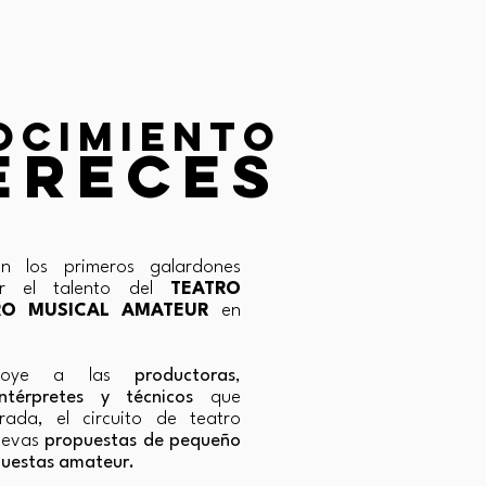
OCIMIENTO
OCIMIENTO
ERECES
ERECES
 los primeros galardones
er el talento del
TEATRO
RO MUSICAL
AMATEUR
en
oye a las
productoras
,
intérpretes y técnicos
que
ada, el circuito de teatro
uevas
propuestas de pequeño
uestas amateur.