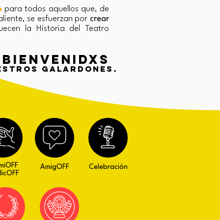
o
para todos aquellos que, de
liente, se esfuerzan por
crear
ecen la Historia del Teatro
BienvenidXs
estros galardones.
miOFF
AmigOFF
Celebración
licOFF