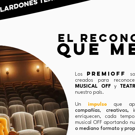
EL RECON
EL RECON
QUE M
QUE M
PREMIOFF
Los
son
creados para reconoc
MUSICAL OFF
y
TEAT
nuestro país.
Un
impulso
que ap
compañías
,
creativos,
enriquecen, cada tempor
musical OFF aportando n
o mediano formato y prop