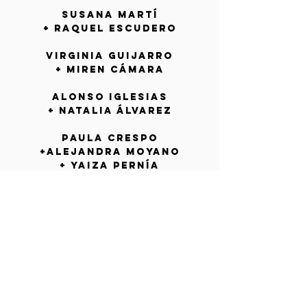
SUSANA MARTÍ
+ RAQUEL ESCUDERO
VIRGINIA GUIJARRO
+ MIREN CÁMARA
Alonso Iglesias
+ Natalia Álvarez
Paula Crespo
+Alejandra Moyano
+ Yaiza Pernía
CLARA JURADO
LUCÍA PALACIOS
SANDRA
VALLCANERA
ÓSCAR ODÓN
alberto serrano
marina moya
Adriana Martínez
María MaríN
VANESA DORADO